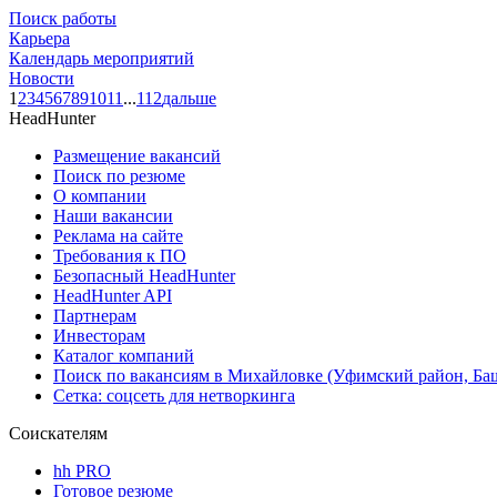
Поиск работы
Карьера
Календарь мероприятий
Новости
1
2
3
4
5
6
7
8
9
10
11
...
112
дальше
HeadHunter
Размещение вакансий
Поиск по резюме
О компании
Наши вакансии
Реклама на сайте
Требования к ПО
Безопасный HeadHunter
HeadHunter API
Партнерам
Инвесторам
Каталог компаний
Поиск по вакансиям в Михайловке (Уфимский район, Ба
Сетка: соцсеть для нетворкинга
Соискателям
hh PRO
Готовое резюме