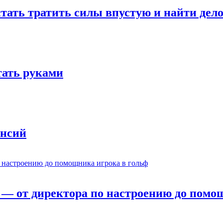
стать тратить силы впустую и найти дел
отать руками
ансий
— от директора по настроению до помощ