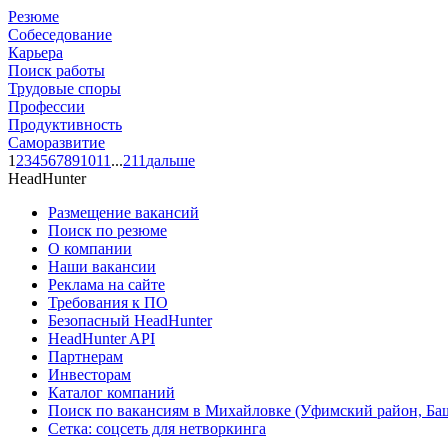
Резюме
Собеседование
Карьера
Поиск работы
Трудовые споры
Профессии
Продуктивность
Саморазвитие
1
2
3
4
5
6
7
8
9
10
11
...
211
дальше
HeadHunter
Размещение вакансий
Поиск по резюме
О компании
Наши вакансии
Реклама на сайте
Требования к ПО
Безопасный HeadHunter
HeadHunter API
Партнерам
Инвесторам
Каталог компаний
Поиск по вакансиям в Михайловке (Уфимский район, Ба
Сетка: соцсеть для нетворкинга