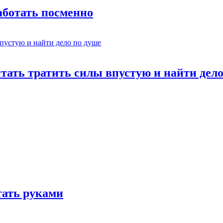
работать посменно
стать тратить силы впустую и найти дел
отать руками