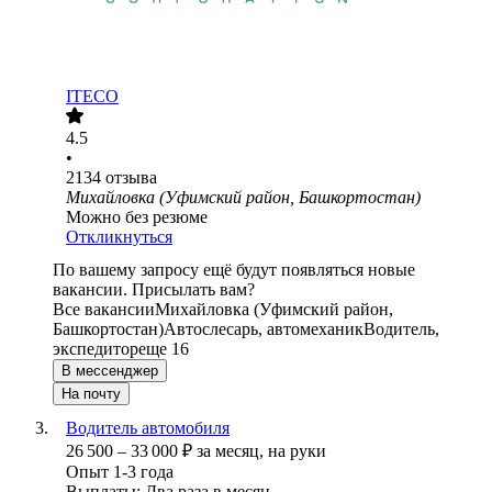
ITECO
4.5
•
2134
отзыва
Михайловка (Уфимский район, Башкортостан)
Можно без резюме
Откликнуться
По вашему запросу ещё будут появляться новые
вакансии. Присылать вам?
Все вакансии
Михайловка (Уфимский район,
Башкортостан)
Автослесарь, автомеханик
Водитель,
экспедитор
еще 16
В мессенджер
На почту
Водитель автомобиля
26 500
–
33 000
₽
за месяц,
на руки
Опыт 1-3 года
Выплаты: Два раза в месяц