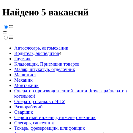
Найдено 5 вакансий
Автослесарь, автомеханик
Водитель, экспедитор
4
Грузчик
Кладовщик, Приемщик товаров
Маляр, штукатур, отделочник
Машинист
Механик
Монтажник
Оператор производственной линии, Кочегар/Оператор
котельной
Оператор станков с ЧПУ
Разнорабочий
Сварщик
Сервисный инженер, инженер-механик
Слесарь, сантехник
Токарь, фрезеровщик, шлифовщик