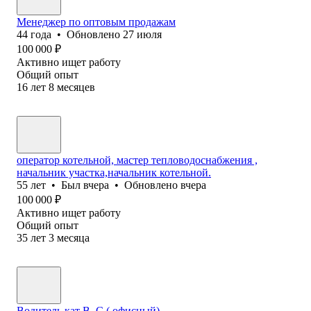
Менеджер по оптовым продажам
44
года
•
Обновлено
27 июля
100 000
₽
Активно ищет работу
Общий опыт
16
лет
8
месяцев
оператор котельной, мастер тепловодоснабжения ,
начальник участка,начальник котельной.
55
лет
•
Был
вчера
•
Обновлено
вчера
100 000
₽
Активно ищет работу
Общий опыт
35
лет
3
месяца
Водитель кат В, С ( офисный)