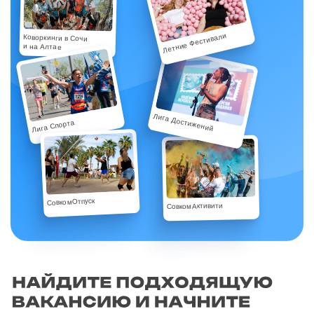
Летние Фестивали
Коворкинги в Сочи
и на Алтае
Лига Достижений
Лига Спорта
СовкомОтпуск
СовкомАктивити