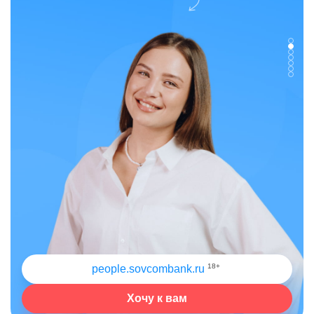
18+
people.sovcombank.ru
Хочу к вам