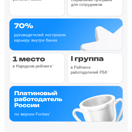
для сотрудников
руководителей построили
карьеру внутри банка
3
в Народном рейтинге
в Рейтинге
5
работодателей РБК
4
по версии Forbes