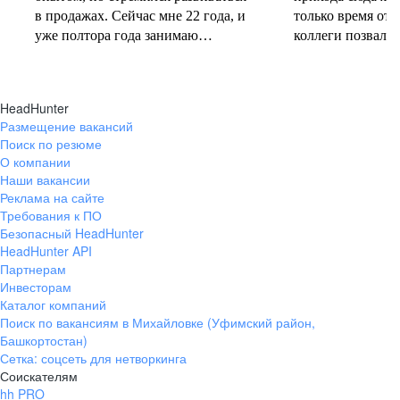
в продажах. Сейчас мне 22 года, и
только время от 
уже полтора года занимаю
коллеги позвали 
должность руководителя.
совместную проб
Постоянно учусь у более опытных
понеслась! В 202
коллег и получаю высшее
свои первые 10 
HeadHunter
образование. Молодежь сегодня
полумарафоне, с
Размещение вакансий
задаёт тренды и меняет рынок
участвую в массо
Поиск по резюме
труда, и горжусь тем, что являюсь
тёплое время год
О компании
частью этого процесса.
участвую в гоно
Наши вакансии
коньковым ходо
Реклама на сайте
секцию беговых 
Требования к ПО
Безопасный HeadHunter
коллегами. Спор
HeadHunter API
не только поддер
Партнерам
форме, но и сни
Инвесторам
после рабочих бу
Каталог компаний
Поиск по вакансиям в Михайловке (Уфимский район,
Башкортостан)
Сетка: соцсеть для нетворкинга
Соискателям
hh PRO