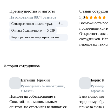
Преимущества и льготы
Отзыв сотрудн
5,0
На основании
8874
отзывов
Возможность рос
Своевременная оплата труда — 6 915
прозрачные крит
Оплата больничного — 5 539
Открытость для 
Корпоративные мероприятия — 5 339
сотрудников. Ис
передовых техно
применение и ра
инструментов. 
соцпрограммы дл
Истории сотрудников
Евгений Терехин
Борис Коз
Руководитель бизнес-группы,
Руководите
г. Казань
торговых о
Пришел на собеседование в
Банк помог мне 
Совкомбанк с минимальным
здоровому образу
опытом, но стремился развиваться
прихода сюда я 