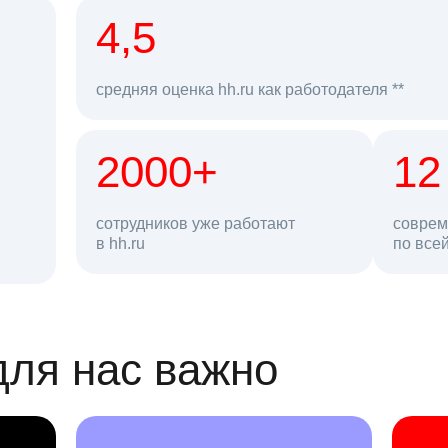
рд
4,5
средняя оценка hh.ru как работодателя **
2000+
68 млн
12
сотрудников уже работают
соврем
в hh.ru
резюме в базе
по все
ансии
для нас важно