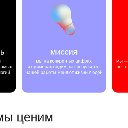
ть
миссия
ы
мы на конкретных цифрах
мы — 
самых
и примерах видим, как результаты
не то
логий
нашей работы меняют жизни людей
 мы ценим