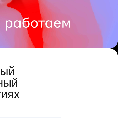
ый
ный
гиях