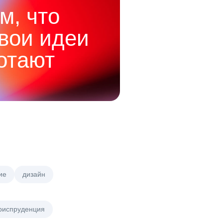
м, что
твои идеи
отают
ие
дизайн
риспруденция