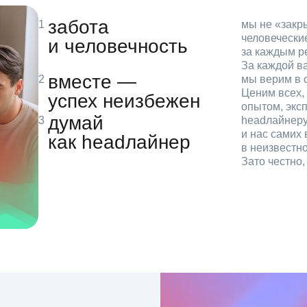
забота
мы не «зак
человечески
и человечность
за каждым р
За каждой в
вместе —
мы верим в с
Ценим всех, 
успех неизбежен
опытом, эксп
думай
headлайнеру
и нас самих 
как headлайнер
в неизвестн
Зато честно