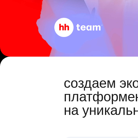
создаем эк
платформен
на уникаль