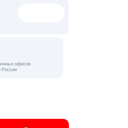
1522 тыс
вакансий
18 млн
енных офисов
й России
пользователей в день