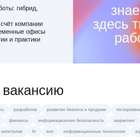
знае
оты: гибрид,
здесь 
 счёт компании
ременные офисы
раб
ии и практики
 вакансию
ты
разработка
развитие бизнеса и продажи
тестирован
финансы
информационная безопасность
маркетинг
 капиталов
hr
axo
информационные технологии
ю