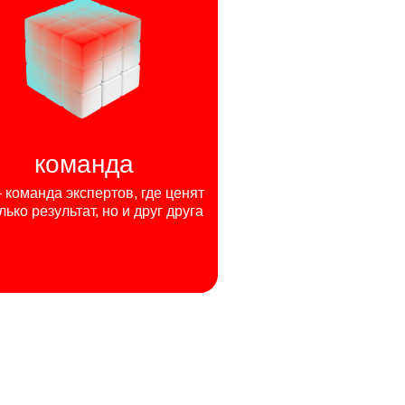
команда
команда экспертов, где ценят
лько результат, но и друг друга