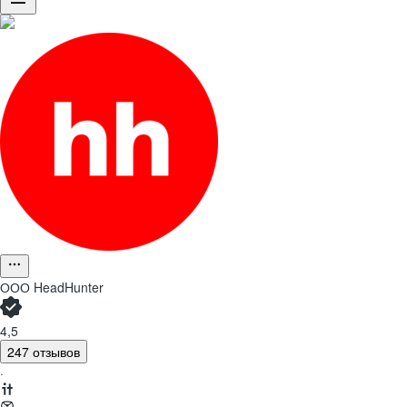
ООО
HeadHunter
4,5
247 отзывов
·