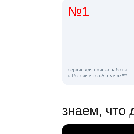
№1
1 мл
сервис для поиска работы
в России и топ-5 в мире ***
откликов на вак
знаем, что 