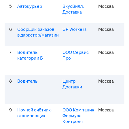
5
Автокурьер
ВкусВилл.
Москва
Доставка
6
Сборщик заказов
GP Workers
Москва
в даркстор/магазин
7
Водитель
ООО Сервис
Москва
категории Б
Про
8
Водитель
Центр
Москва
Доставки
9
Ночной счётчик-
ООО Компания
Москва
сканировщик
Формула
Контроля