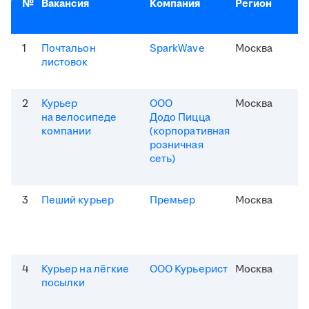
№
Вакансия
Компания
Регион
1
Почтальон
SparkWave
Москва
листовок
2
Курьер
ООО
Москва
на велосипеде
Додо Пицца
компании
(корпоративная
розничная
сеть)
3
Пеший курьер
Премьер
Москва
4
Курьер на лёгкие
ООО Курьерист
Москва
посылки