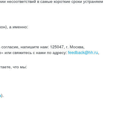
и несоответствий в самые короткие сроки устраняем
он), а именно:
ь согласие, напишите нам: 125047, г. Москва,
р» или свяжитесь с нами по адресу:
feedback@hh.ru
,
итаете, что мы:
а
).