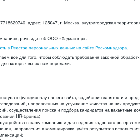
18620740, адрес: 125047, г. Москва, внутригородская территория
омпания», речь идет об ООО «Хэдхантер».
есть в Реестре персональных данных на сайте Роскомнадзора
.
аем всё для того, чтобы соблюдать требования законной обработ
, для которых вы их нам передали.
ступа к функционалу нашего сайта, содействия занятости и пред
следований, направленных на улучшение качества наших продуктов
ий, осуществления поиска и подбора кандидатов на вакантные дол
ования HR-бренда;
оустройства в нашу компанию и для ведения кадрового резерва ко
чения, направления в командировки, учёта результатов исполнени
омпенсаций;