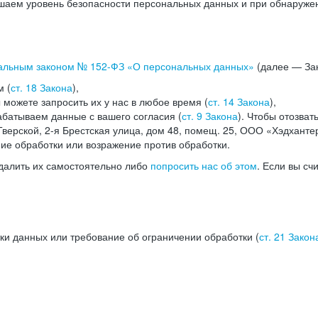
аем уровень безопасности персональных данных и при обнаружени
альным законом №
152-ФЗ
«О персональных данных»
(далее — Зак
м (
ст. 18 Закона
),
можете запросить их у нас в любое время (
ст. 14 Закона
),
абатываем данные с вашего согласия (
ст. 9 Закона
). Чтобы отозват
верской, 2-я Брестская улица, дом 48, помещ. 25, ООО «Хэдханте
ние обработки или возражение против обработки.
далить их самостоятельно либо
попросить нас об этом
. Если вы сч
ки данных или требование об ограничении обработки (
ст. 21 Закон