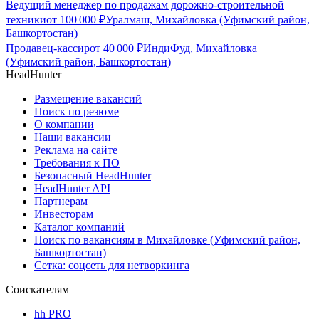
Ведущий менеджер по продажам дорожно-строительной
техники
от
100 000
₽
Уралмаш, Михайловка (Уфимский район,
Башкортостан)
Продавец-кассир
от
40 000
₽
ИндиФуд, Михайловка
(Уфимский район, Башкортостан)
HeadHunter
Размещение вакансий
Поиск по резюме
О компании
Наши вакансии
Реклама на сайте
Требования к ПО
Безопасный HeadHunter
HeadHunter API
Партнерам
Инвесторам
Каталог компаний
Поиск по вакансиям в Михайловке (Уфимский район,
Башкортостан)
Сетка: соцсеть для нетворкинга
Соискателям
hh PRO