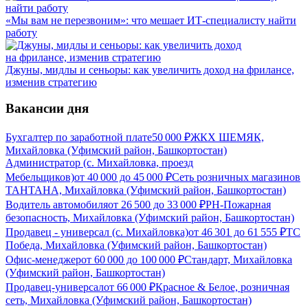
«Мы вам не перезвоним»: что мешает ИТ-специалисту найти
работу
Джуны, мидлы и сеньоры: как увеличить доход на фрилансе,
изменив стратегию
Вакансии дня
Бухгалтер по заработной плате
50 000
₽
ЖКХ ШЕМЯК,
Михайловка (Уфимский район, Башкортостан)
Администратор (с. Михайловка, проезд
Мебельщиков)
от
40 000
до
45 000
₽
Сеть розничных магазинов
ТАНТАНА, Михайловка (Уфимский район, Башкортостан)
Водитель автомобиля
от
26 500
до
33 000
₽
РН-Пожарная
безопасность, Михайловка (Уфимский район, Башкортостан)
Продавец - универсал (с. Михайловка)
от
46 301
до
61 555
₽
ТС
Победа, Михайловка (Уфимский район, Башкортостан)
Офис-менеджер
от
60 000
до
100 000
₽
Стандарт, Михайловка
(Уфимский район, Башкортостан)
Продавец-универсал
от
66 000
₽
Красное & Белое, розничная
сеть, Михайловка (Уфимский район, Башкортостан)