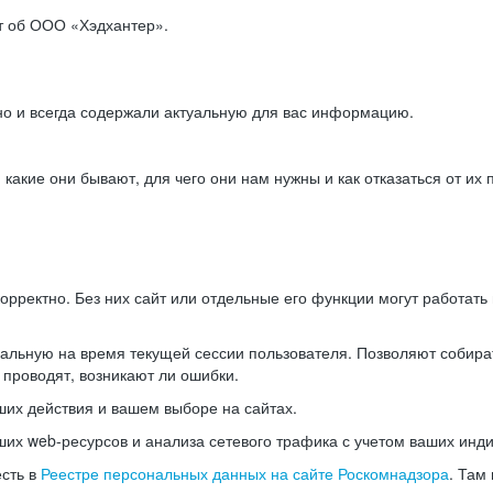
ет об ООО «Хэдхантер».
но и всегда содержали актуальную для вас информацию.
акие они бывают, для чего они нам нужны и как отказаться от их 
рректно. Без них сайт или отдельные его функции могут работат
альную на время текущей сессии пользователя. Позволяют собира
 проводят, возникают ли ошибки.
их действия и вашем выборе на сайтах.
х web-ресурсов и анализа сетевого трафика с учетом ваших инд
есть в
Реестре персональных данных на сайте Роскомнадзора
. Там