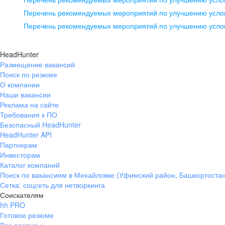
pr@ural.hh.ru
Перечень рекомендуемых мероприятий по улучшению услов
Перечень рекомендуемых мероприятий по улучшению усло
Новосибирск
ул. Большевистская, д. 35,
HeadHunter
помещение 21
Размещение вакансий
Поиск по резюме
+7 383 207-94-64
О компании
pr@nsk.hh.ru
Наши вакансии
Реклама на сайте
Требования к ПО
Безопасный HeadHunter
HeadHunter API
Партнерам
Инвесторам
Каталог компаний
Поиск по вакансиям в Михайловке (Уфимский район, Башкортостан
Сетка: соцсеть для нетворкинга
Соискателям
hh PRO
Готовое резюме