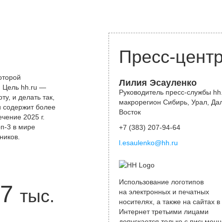
Пресс-цент
оторой
Лилия Эсауленко
 Цель hh.ru —
Руководитель пресс-службы hh.
у, и делать так,
макрорегион Сибирь, Урал, Да
и содержит более
Восток
чение 2025 г.
оп-3 в мире
+7 (383) 207-94-64
ников.
l.esaulenko@hh.ru
Использование логотипов
7
тыс.
на электронных и печатных
носителях, а также на сайтах в
Интернет третьими лицами
допускается только с письменн