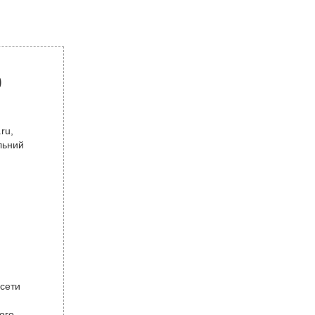
р
ru,
льний
 сети
ого