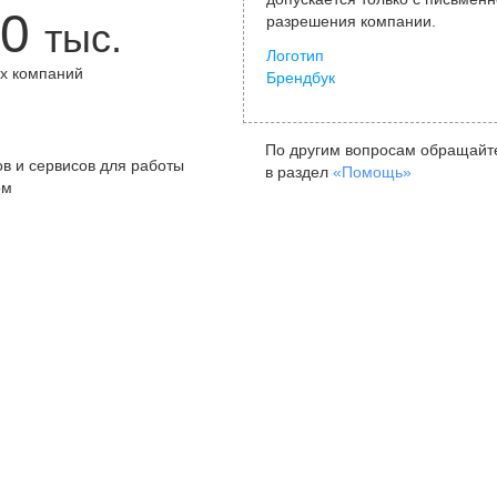
0
разрешения компании.
тыс.
Логотип
х компаний
Брендбук
+
По другим вопросам обращайт
в и сервисов для работы
в раздел
«Помощь»
ом
Санкт-Петербург
Я
ул. Жуковского, д. 19, особняк
ул