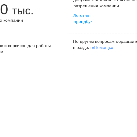
0
разрешения компании.
тыс.
Логотип
х компаний
Брендбук
+
По другим вопросам обращайт
в и сервисов для работы
в раздел
«Помощь»
ом
Санкт-Петербург
Я
ул. Жуковского, д. 19, особняк
ул