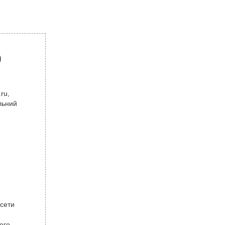
р
ru,
льний
 сети
ого