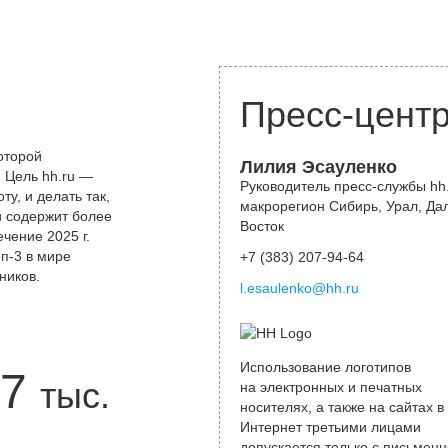
Пресс-цент
оторой
Лилия Эсауленко
 Цель hh.ru —
Руководитель пресс-службы hh.
у, и делать так,
макрорегион Сибирь, Урал, Да
и содержит более
Восток
чение 2025 г.
оп-3 в мире
+7 (383) 207-94-64
ников.
l.esaulenko@hh.ru
Использование логотипов
7
тыс.
на электронных и печатных
носителях, а также на сайтах в
Интернет третьими лицами
допускается только с письменн