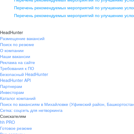
pr@ural.hh.ru
Перечень рекомендуемых мероприятий по улучшению услов
Перечень рекомендуемых мероприятий по улучшению усло
Новосибирск
ул. Большевистская, д. 35,
HeadHunter
помещение 21
Размещение вакансий
Поиск по резюме
+7 383 207-94-64
О компании
pr@nsk.hh.ru
Наши вакансии
Реклама на сайте
Требования к ПО
Безопасный HeadHunter
HeadHunter API
Партнерам
Инвесторам
Каталог компаний
Поиск по вакансиям в Михайловке (Уфимский район, Башкортостан
Сетка: соцсеть для нетворкинга
Соискателям
hh PRO
Готовое резюме