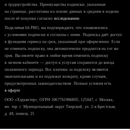
тратите много времени на поиск и вручную поднимаете
и трудоустройства. Преимущества подписки, указанные
резюме
на странице, рассчитаны на основе данных в среднем в неделю
после её покупки согласно
хотите сравнить себя с конкурентами и оценить шансы
исследованию
Подключая hh PRO, вы подтверждаете, что ознакомились
с условиями подписки и согласны с ними. Подписка даёт доступ
к функциям сервиса на срок, указанный при оформлении. Если
не отменить подписку, она автоматически продлится на тот же
срок. Вы имеете право в любое время отменить подписку
в личном кабинете — доступ к услугам сохранится до конца
оплаченного периода. Все платежи за подписку являются
окончательными и не подлежат возврату, кроме случаев,
предусмотренных законодательством. Полные условия есть
в оферте
ООО «Хэдхантер», ОГРН 1067761906805, 125047, г. Москва,
вн. тер. г. Муниципальный округ Тверской, ул. 2-я Брестская,
д. 48, помещ. 25