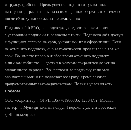
тратите много времени на поиск и вручную поднимаете
и трудоустройства. Преимущества подписки, указанные
резюме
на странице, рассчитаны на основе данных в среднем в неделю
после её покупки согласно
хотите сравнить себя с конкурентами и оценить шансы
исследованию
Подключая hh PRO, вы подтверждаете, что ознакомились
с условиями подписки и согласны с ними. Подписка даёт доступ
к функциям сервиса на срок, указанный при оформлении. Если
не отменить подписку, она автоматически продлится на тот же
срок. Вы имеете право в любое время отменить подписку
в личном кабинете — доступ к услугам сохранится до конца
оплаченного периода. Все платежи за подписку являются
окончательными и не подлежат возврату, кроме случаев,
предусмотренных законодательством. Полные условия есть
в оферте
ООО «Хэдхантер», ОГРН 1067761906805, 125047, г. Москва,
вн. тер. г. Муниципальный округ Тверской, ул. 2-я Брестская,
д. 48, помещ. 25