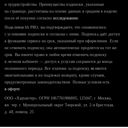
тратите много времени на поиск и вручную поднимаете
и трудоустройства. Преимущества подписки, указанные
резюме
на странице, рассчитаны на основе данных в среднем в неделю
после её покупки согласно
хотите сравнить себя с конкурентами и оценить шансы
исследованию
Подключая hh PRO, вы подтверждаете, что ознакомились
с условиями подписки и согласны с ними. Подписка даёт доступ
к функциям сервиса на срок, указанный при оформлении. Если
не отменить подписку, она автоматически продлится на тот же
срок. Вы имеете право в любое время отменить подписку
в личном кабинете — доступ к услугам сохранится до конца
оплаченного периода. Все платежи за подписку являются
окончательными и не подлежат возврату, кроме случаев,
предусмотренных законодательством. Полные условия есть
в оферте
ООО «Хэдхантер», ОГРН 1067761906805, 125047, г. Москва,
вн. тер. г. Муниципальный округ Тверской, ул. 2-я Брестская,
д. 48, помещ. 25